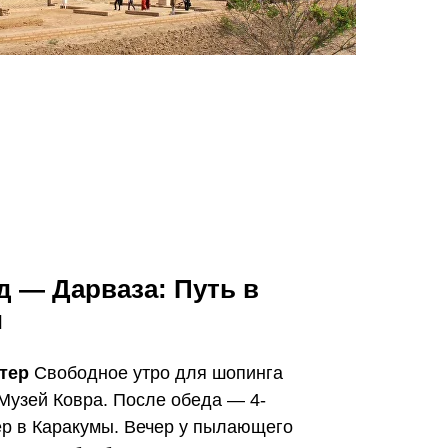
д — Дарваза: Путь в
и
тер
Свободное утро для шопинга
 Музей Ковра. После обеда — 4-
ер в Каракумы. Вечер у пылающего