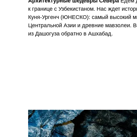
Архитектурные шедевры Севера
Едем 
к границе с Узбекистаном. Нас ждет истор
Куня-Ургенч (ЮНЕСКО): самый высокий м
Центральной Азии и древние мавзолеи. 
из Дашогуза обратно в Ашхабад.