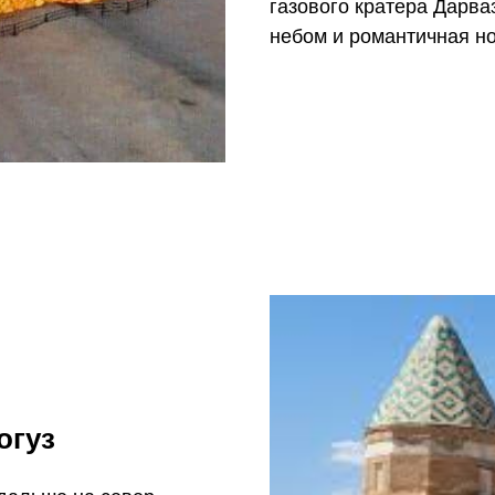
газового кратера Дарва
небом и романтичная но
огуз