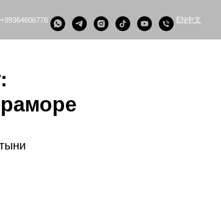
中文
EN
+99364606776
:
Мраморе
стыни