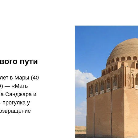
вого пути
лет в Мары (40
О) — «Мать
на Санджара и
 прогулка у
возвращение