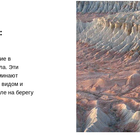
:
ие в
ла. Эти
минают
 видом и
ле на берегу