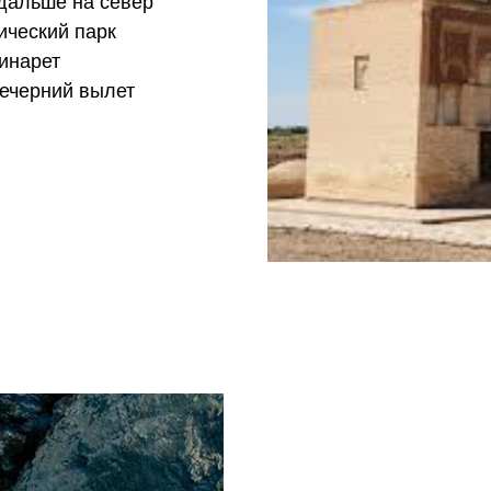
дальше на север
ический парк
инарет
Вечерний вылет